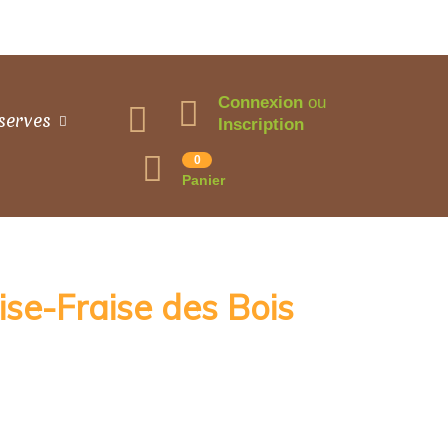
Connexion
ou
serves
Inscription
0
Panier
ise-Fraise des Bois