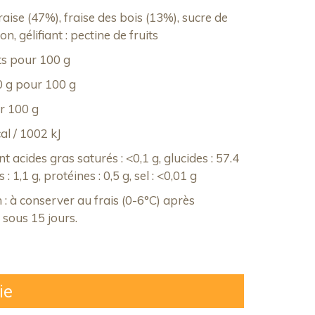
fraise (47%), fraise des bois (13%), sucre de
n, gélifiant : pectine de fruits
ts pour 100 g
0 g pour 100 g
ur 100 g
al / 1002 kJ
nt acides gras saturés : <0,1 g, glucides : 57.4
 : 1,1 g, protéines : 0,5 g, sel : <0,01 g
: à conserver au frais (0-6°C) après
sous 15 jours.
ie