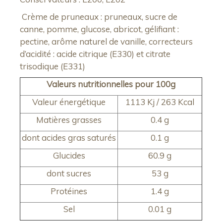
Crème de pruneaux : pruneaux, sucre de
canne, pomme, glucose, abricot, gélifiant :
pectine, arôme naturel de vanille, correcteurs
d’acidité : acide citrique (E330) et citrate
trisodique (E331)
Valeurs nutritionnelles pour 100g
Valeur énergétique
1113 Kj / 263 Kcal
Matières grasses
0.4 g
dont acides gras saturés
0.1 g
Glucides
60.9 g
dont sucres
53 g
Protéines
1.4 g
Sel
0.01 g