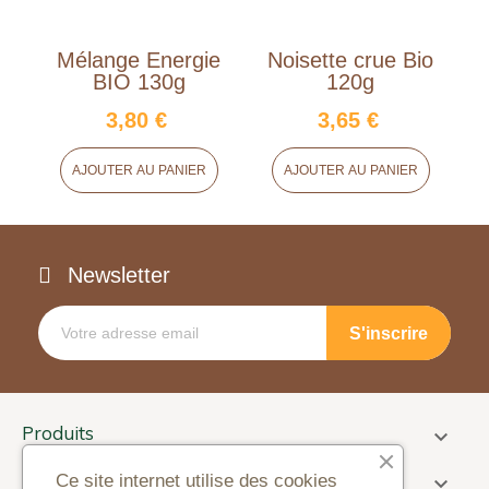
Mélange Energie
Noisette crue Bio
M
BIO 130g
120g
3,80 €
3,65 €
AJOUTER AU PANIER
AJOUTER AU PANIER
Newsletter
Produits

Informations
Ce site internet utilise des cookies
