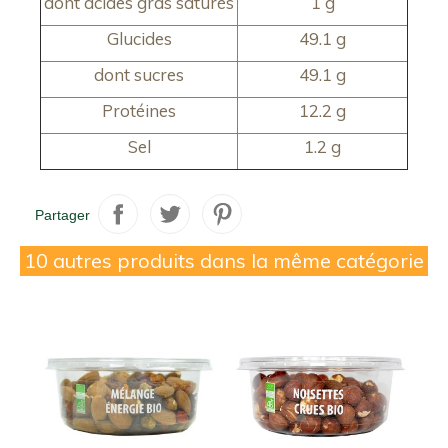
dont acides gras saturés
1 g
Glucides
49.1 g
dont sucres
49.1 g
Protéines
12.2 g
Sel
1.2 g
Partager
10 autres produits dans la même catégorie