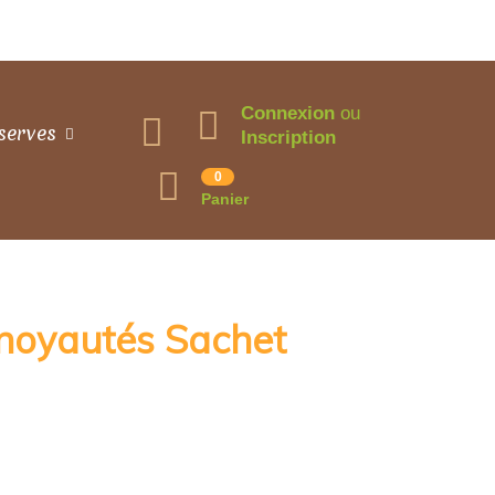
Connexion
ou
serves
Inscription
0
Panier
noyautés Sachet