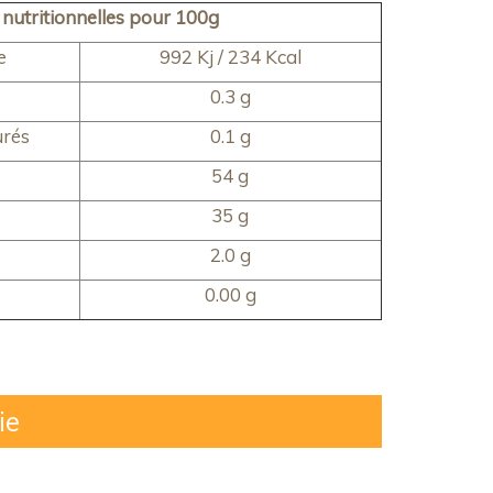
 nutritionnelles pour 100g
e
992 Kj / 234 Kcal
0.3 g
urés
0.1 g
54 g
35 g
2.0 g
0.00 g
ie