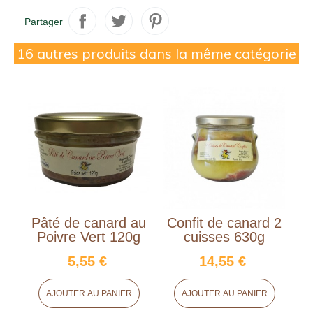
Partager
16 autres produits dans la même catégorie
Pâté de canard au
Confit de canard 2
S
Poivre Vert 120g
cuisses 630g
5,55 €
14,55 €
AJOUTER AU PANIER
AJOUTER AU PANIER