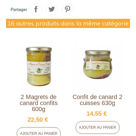
Partager
16 autres produits dans la même catégorie
2 Magrets de
Confit de canard 2
canard confits
cuisses 630g
c
600g
14,55 €
22,50 €
AJOUTER AU PANIER
AJOUTER AU PANIER