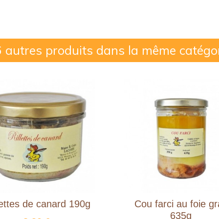
 autres produits dans la même catégo
lettes de canard 190g
Cou farci au foie g
635g