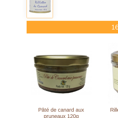
16
Pâté de canard aux
Ril
pruneaux 120g