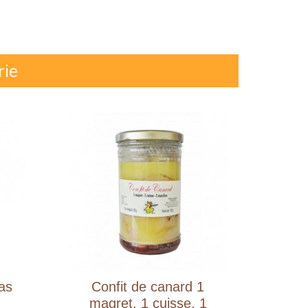
rie
ras
Confit de canard 1
Lent
magret, 1 cuisse, 1