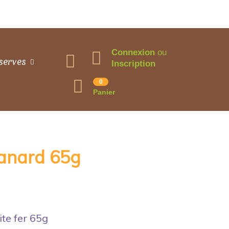
Connexion
ou
serves
Inscription
0
Panier
canard 65g
ite fer 65g