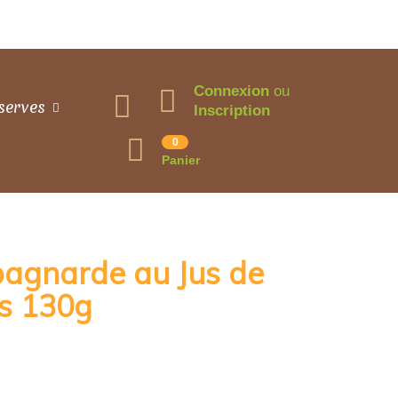
Connexion
ou
serves
Inscription
0
Panier
pagnarde au Jus de
es 130g