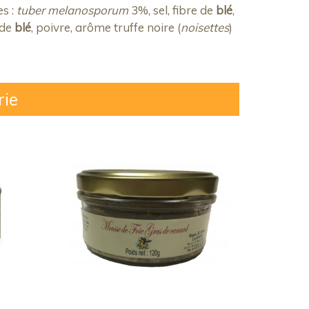
es :
tuber melanosporum
3%, sel, fibre de
blé
,
 de
blé
, poivre, arôme truffe noire (
noisettes
)
rie