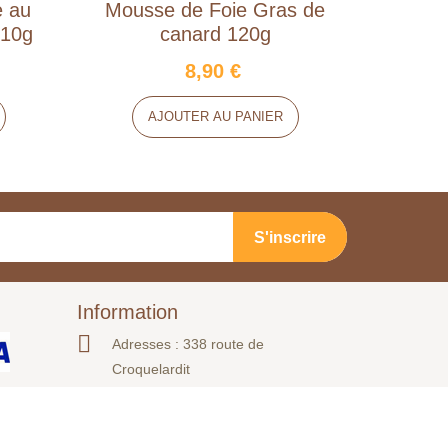
e au
Mousse de Foie Gras de
Pâ
310g
canard 120g
8,90 €
AJOUTER AU PANIER
Information
Adresses : 338 route de
Croquelardit
Téléphone :
05.53.41.41.24
Envoyer nous un mail :