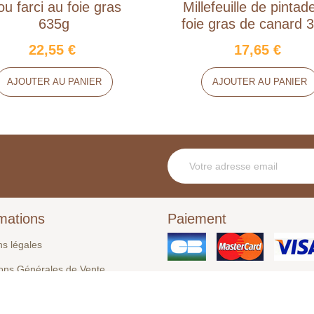
u farci au foie gras
Millefeuille de pintad
635g
foie gras de canard 
22,55 €
17,65 €
AJOUTER AU PANIER
AJOUTER AU PANIER
mations
Paiement
ns légales
ions Générales de Vente
tez-nous