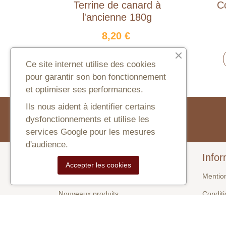
Terrine de canard à
Co
l'ancienne 180g
8,20 €
AJOUTER AU PANIER
Ce site internet utilise des cookies
pour garantir son bon fonctionnement
et optimiser ses performances.
Ils nous aident à identifier certains
Newsletter
dysfonctionnements et utilise les
services Google pour les mesures
d'audience.
Produits
Infor
Accepter les cookies
Promotions
Mentio
Nouveaux produits
Condit
Meilleures ventes
Contac